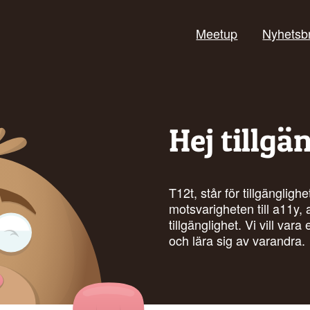
Meetup
Nyhetsb
Hej tillgä
T12t, står för tillgänglig
motsvarigheten till a11y,
tillgänglighet. Vi vill var
och lära sig av varandra.