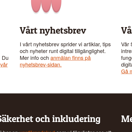
Vårt nyhetsbrev
Vå
I vårt nyhetsbrev sprider vi artiklar, tips
Vår 
och nyheter runt digital tillgänglighet.
intr
. Du
Mer info och
anmälan finns på
fung
å
vår
nyhetsbrev-sidan.
digit
Gå m
Säkerhet och inkludering
Me