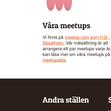
Våra meetups
Vi finns på
meetup.com som t12t -
Stockholm.
Vår målsättning är att
arrangera ett par meetups varje år
kan läsa mer om våra meetups p
meetupsida
.
Andra ställen